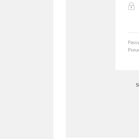
Pass
Pseu
S