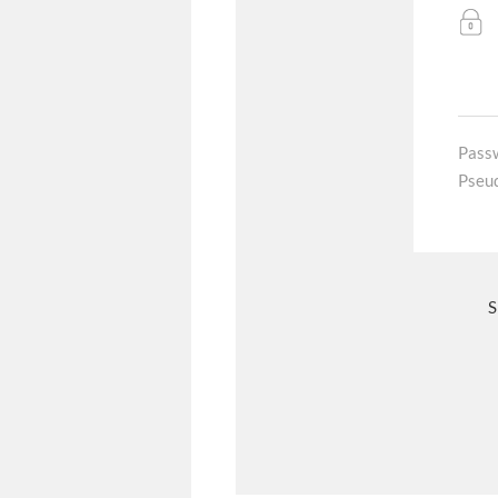
Pass
Pseu
S