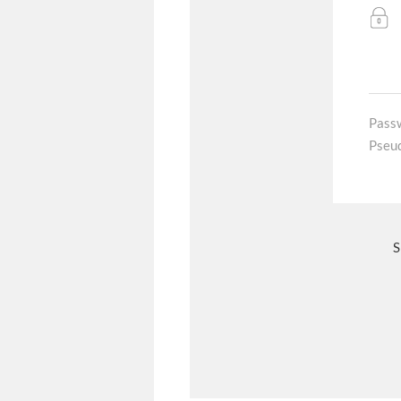
Pass
Pseu
S