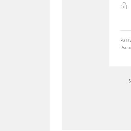
Pass
Pseu
S