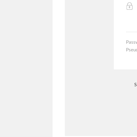
Pass
Pseu
S