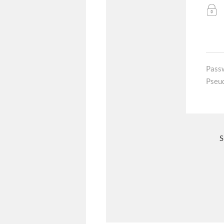
Pass
Pseu
S