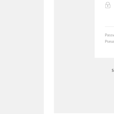
Pass
Pseu
S