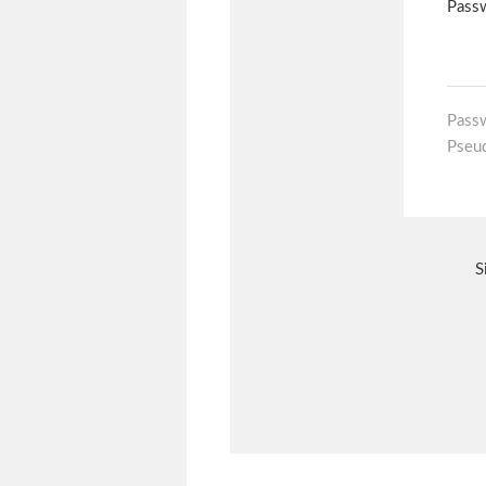
Pass
Pseu
S