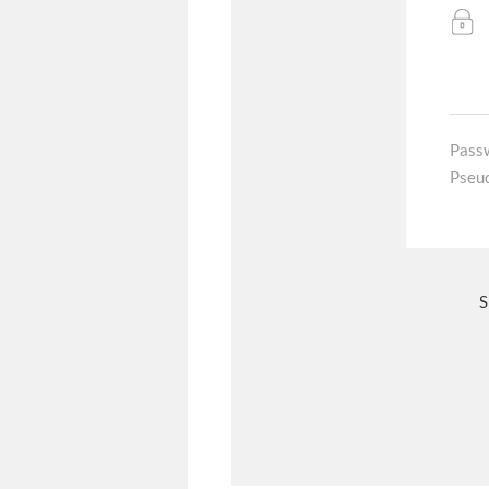
Pass
Pseu
S