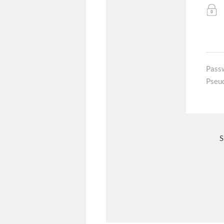
Pass
Pseu
S