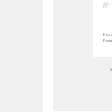
Pass
Pseu
S