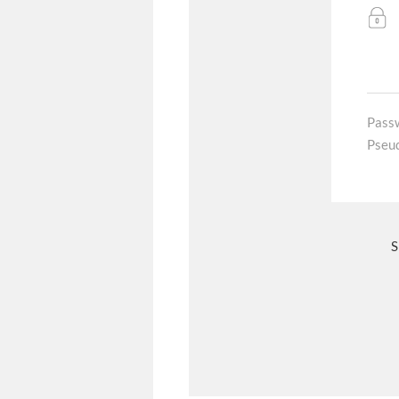
Pass
Pseu
S