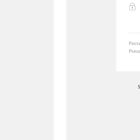
Pass
Pseu
S