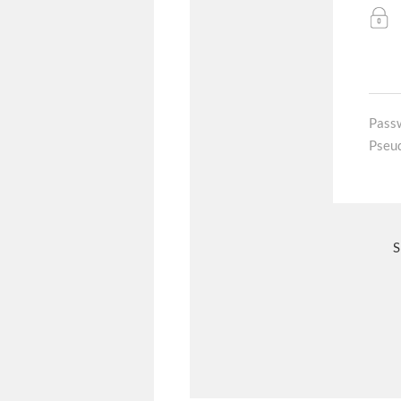
Pass
Pseu
S