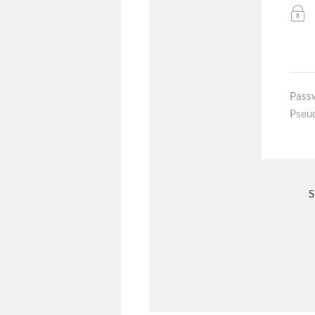
Pass
Pseu
S