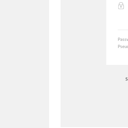
Pass
Pseu
S