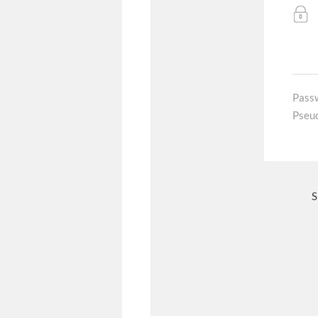
Pass
Pseu
S