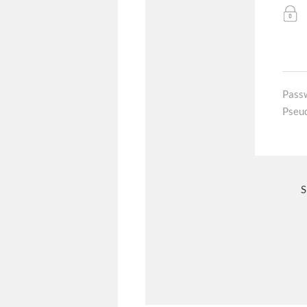
Pass
Pseu
S