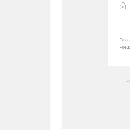
Pass
Pseu
S