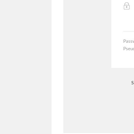
Pass
Pseu
S