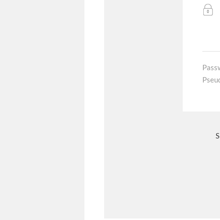
Pass
Pseu
S