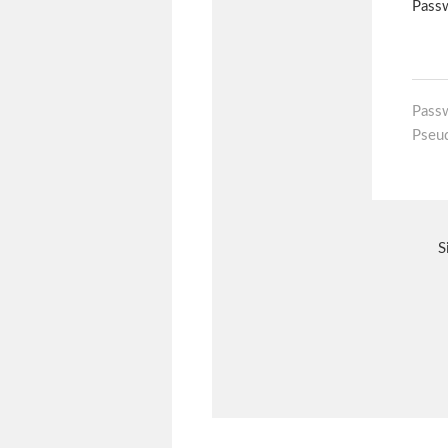
Pass
Pseu
S