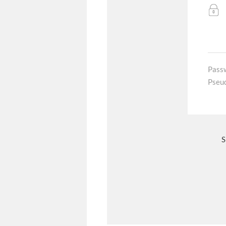
Pass
Pseu
S