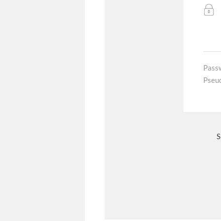
Pass
Pseu
S