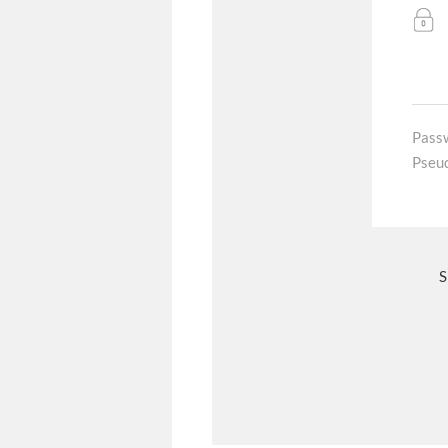
Pass
Pseu
S