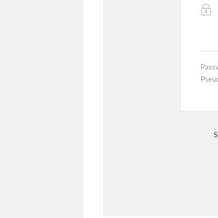
Pass
Pseu
S