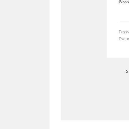
Pass
Pseu
S