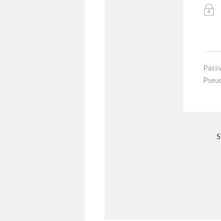
Pass
Pseu
S