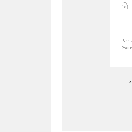
Pass
Pseu
S