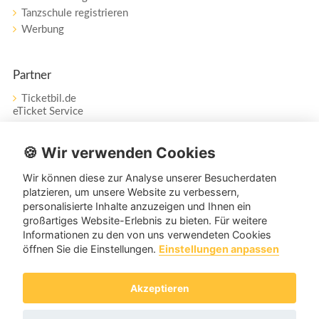
Tanzschule registrieren
Werbung
Partner
Ticketbil.de
eTicket Service
Vertrag widerrufen
🍪 Wir verwenden Cookies
Wir können diese zur Analyse unserer Besucherdaten
Service
platzieren, um unsere Website zu verbessern,
personalisierte Inhalte anzuzeigen und Ihnen ein
Unser Tanzpartner-Service hilft Ihnen bei Fragen und
großartiges Website-Erlebnis zu bieten. Für weitere
Anregungen gerne weiter!
Informationen zu den von uns verwendeten Cookies
öffnen Sie die Einstellungen.
Einstellungen anpassen
service@tanzpartner.de
Akzeptieren
Copyright © 2026 tanzpartner.de