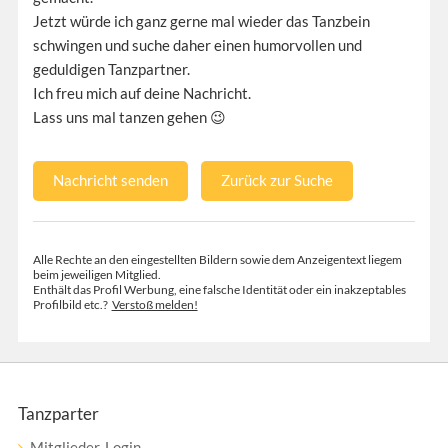
Jetzt würde ich ganz gerne mal wieder das Tanzbein
schwingen und suche daher einen humorvollen und
geduldigen Tanzpartner.
Ich freu mich auf deine Nachricht.
Lass uns mal tanzen gehen 😉
Nachricht senden
Zurück zur Suche
Alle Rechte an den eingestellten Bildern sowie dem Anzeigentext liegem
beim jeweiligen Mitglied.
Enthält das Profil Werbung, eine falsche Identität oder ein inakzeptables
Profilbild etc.?
Verstoß melden!
Tanzparter
Mitglieder-Login