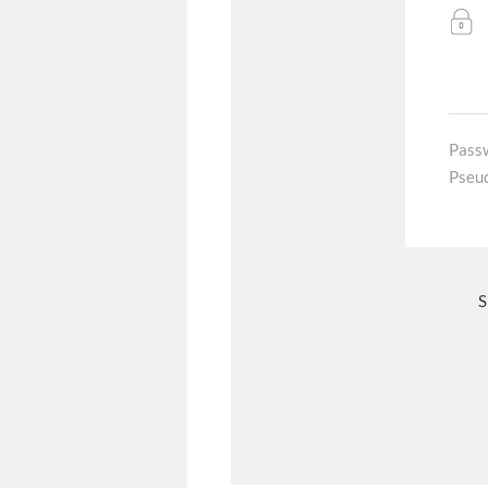
Pass
Pseu
S