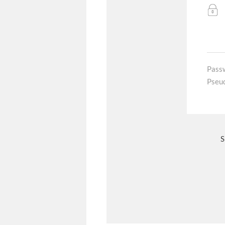
Pass
Pseu
S