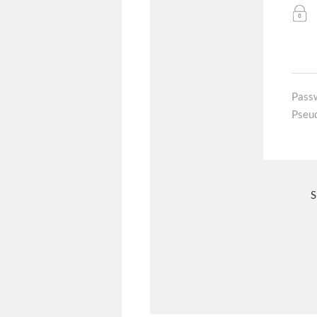
Pass
Pseu
S