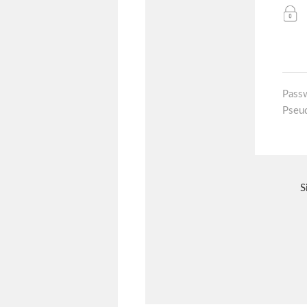
Pass
Pseu
S