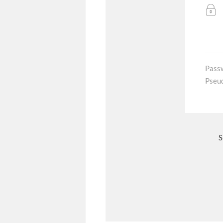
Pass
Pseu
S