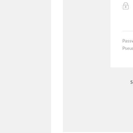
Pass
Pseu
S