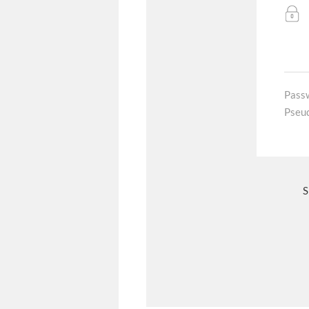
Pass
Pseu
S