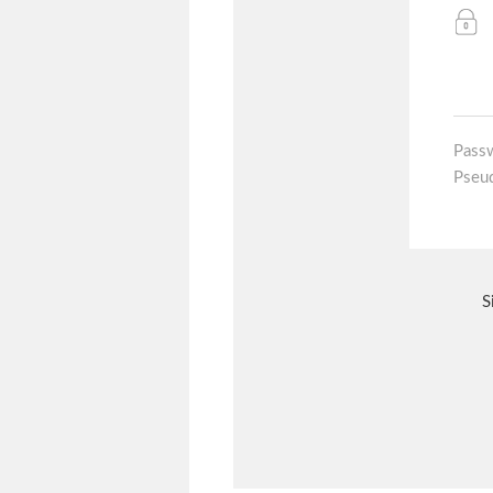
Pass
Pseu
S