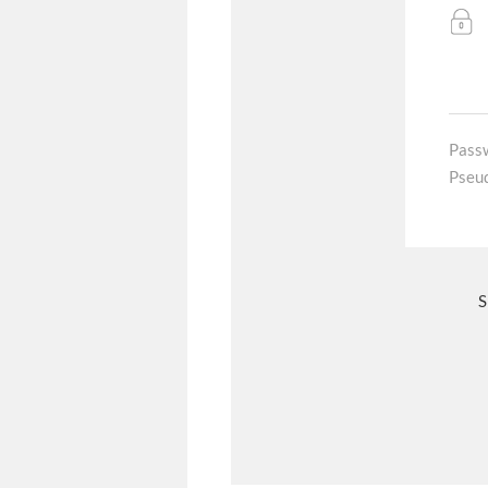
Pass
Pseu
S