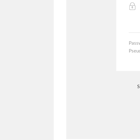
Pass
Pseu
S