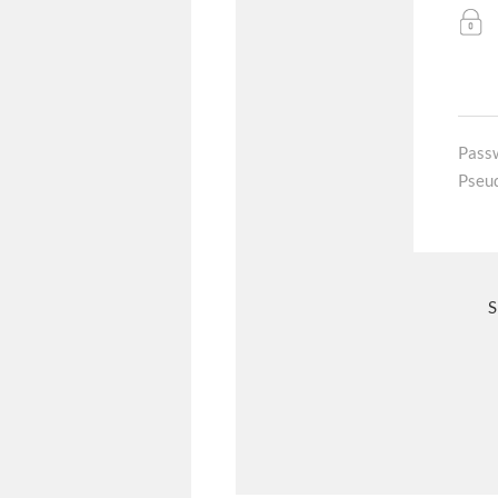
Pass
Pseu
S