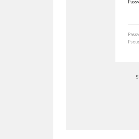
Pass
Pseu
S