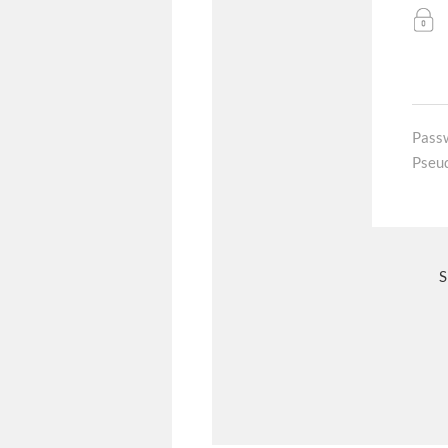
Pass
Pseu
S