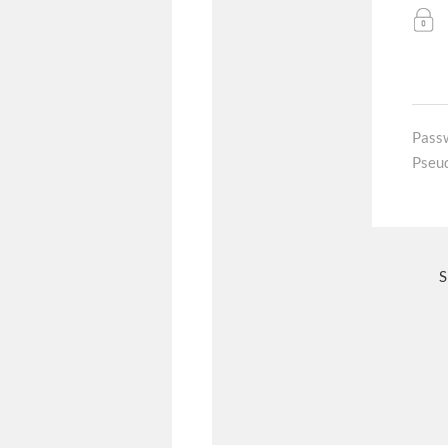
Pass
Pseu
S