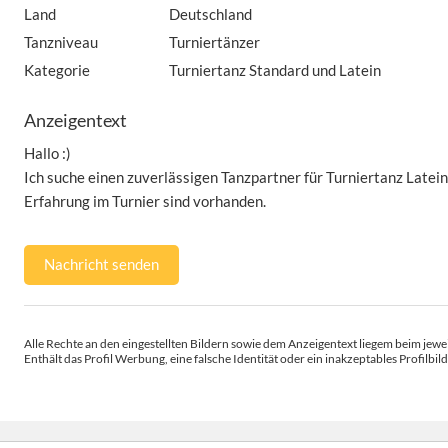
Land
Deutschland
Tanzniveau
Turniertänzer
Kategorie
Turniertanz Standard und Latein
Anzeigentext
Hallo :)
Ich suche einen zuverlässigen Tanzpartner für Turniertanz Latein
Erfahrung im Turnier sind vorhanden.
Nachricht senden
Alle Rechte an den eingestellten Bildern sowie dem Anzeigentext liegem beim jewei
Enthält das Profil Werbung, eine falsche Identität oder ein inakzeptables Profilbild