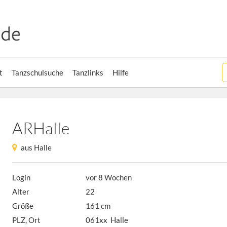
t
Tanzschulsuche
Tanzlinks
Hilfe
ARHalle
aus Halle
Login
vor 8 Wochen
Alter
22
Größe
161 cm
PLZ, Ort
061xx Halle