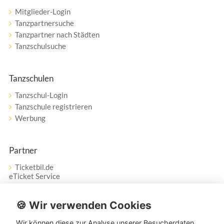
Mitglieder-Login
Tanzpartnersuche
Tanzpartner nach Städten
Tanzschulsuche
Tanzschulen
Tanzschul-Login
Tanzschule registrieren
Werbung
Partner
Ticketbil.de
eTicket Service
Vertrag widerrufen
🍪 Wir verwenden Cookies
Wir können diese zur Analyse unserer Besucherdaten