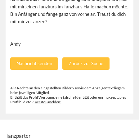
mit mir, einen Tanzkurs im Tanzhaus Halle machen möchte.
Bin Anfänger und fange ganz von vorne an. Traust du dich
mit mir zu tanzen?
Andy
Nachricht senden
Zurück zur Suche
Alle Rechte an den eingestellten Bildern sowie dem Anzeigentext liegem
beim jeweiligen Mitglied.
Enthält das Profil Werbung, eine falsche Identität oder ein inakzeptables
Profilbild etc.?
Verstoß melden!
Tanzparter