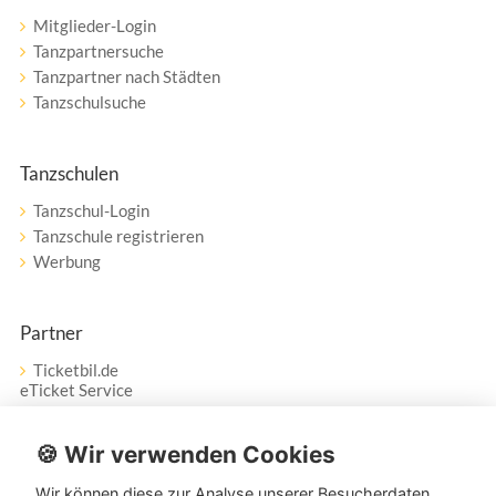
Mitglieder-Login
Tanzpartnersuche
Tanzpartner nach Städten
Tanzschulsuche
Tanzschulen
Tanzschul-Login
Tanzschule registrieren
Werbung
Partner
Ticketbil.de
eTicket Service
Vertrag widerrufen
🍪 Wir verwenden Cookies
Wir können diese zur Analyse unserer Besucherdaten