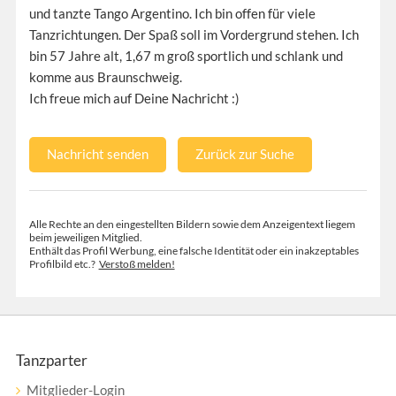
und tanzte Tango Argentino. Ich bin offen für viele
Tanzrichtungen. Der Spaß soll im Vordergrund stehen. Ich
bin 57 Jahre alt, 1,67 m groß sportlich und schlank und
komme aus Braunschweig.
Ich freue mich auf Deine Nachricht :)
Nachricht senden
Zurück zur Suche
Alle Rechte an den eingestellten Bildern sowie dem Anzeigentext liegem
beim jeweiligen Mitglied.
Enthält das Profil Werbung, eine falsche Identität oder ein inakzeptables
Profilbild etc.?
Verstoß melden!
Tanzparter
Mitglieder-Login