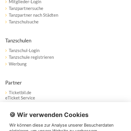
Mitglieder-Login
Tanzpartnersuche
Tanzpartner nach Städten
Tanzschulsuche
Tanzschulen
Tanzschul-Login
Tanzschule registrieren
Werbung
Partner
Ticketbil.de
eTicket Service
Vertrag widerrufen
🍪 Wir verwenden Cookies
Wir können diese zur Analyse unserer Besucherdaten
Service
platzieren, um unsere Website zu verbessern,