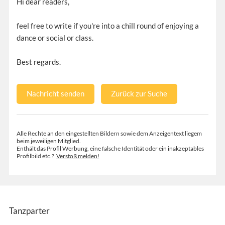
Hi dear readers,
feel free to write if you're into a chill round of enjoying a
dance or social or class.
Best regards.
Nachricht senden
Zurück zur Suche
Alle Rechte an den eingestellten Bildern sowie dem Anzeigentext liegem
beim jeweiligen Mitglied.
Enthält das Profil Werbung, eine falsche Identität oder ein inakzeptables
Profilbild etc.?
Verstoß melden!
Tanzparter